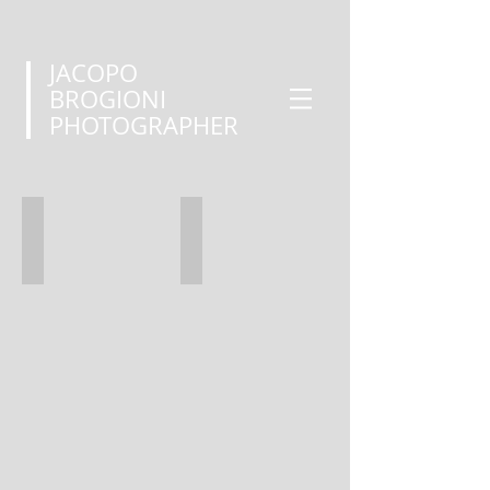
JACOPO
BROGIONI
PHOTOGRAPHER
CATACOMBS OF VILLA TORLONIA
BRING BACK THOSE COLOURS - NEPA